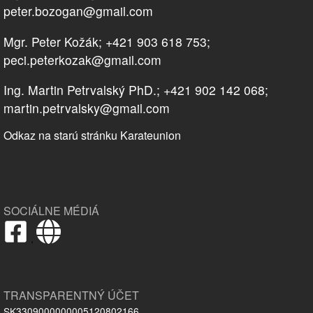
peter.bozogan@gmail.com
Mgr. Peter Kožák; +421 903 618 753;
peci.peterkozak@gmail.com
Ing. Martin Petrvalský PhD.; +421 902 142 068;
martin.petrvalsky@gmail.com
Odkaz na starú stránku Karateunion
SOCIÁLNE MÉDIÁ
,
TRANSPARENTNÝ ÚČET
SK3309000000005120802166