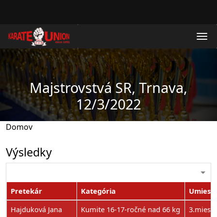
Skočiť na hlavný obsah
Majstrovstvá SR, Trnava,
12/3/2022
Domov
Výsledky
Pretekár
Kategória
Umiest
Hajduková Jana
Kumite 16-17-ročné nad 66 kg
3.miest