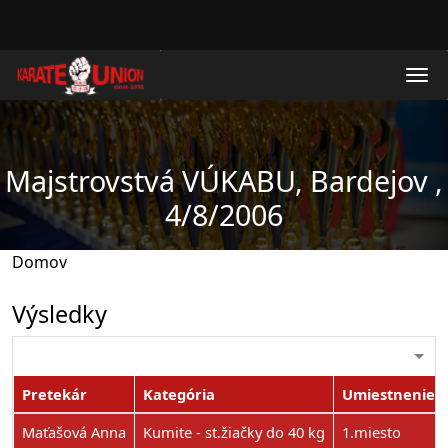
Skočiť na hlavný obsah
Majstrovstvá VÚKABU, Bardejov ,
4/8/2006
Domov
Výsledky
Pretekár
Kategória
Umiestnenie
Maťašová Anna
Kumite - st.žiačky do 40 kg
1.miesto