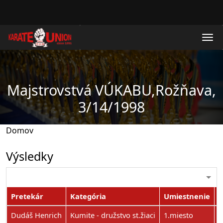
Skočiť na hlavný obsah
Majstrovstvá VÚKABU,Rožňava,
3/14/1998
Domov
Výsledky
Pretekár
Kategória
Umiestnenie
P
Dudáš Henrich
Kumite - družstvo st.žiaci
1.miesto
0