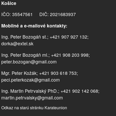
Košice
IČO: 35547561 DIČ: 2021683937
Mobilné a e-mailové kontakty:
Ing. Peter Bozogáň st.; +421 907 927 132;
dorka@extel.sk
Ing. Peter Bozogáň ml.; +421 908 203 998;
peter.bozogan@gmail.com
Mgr. Peter Kožák; +421 903 618 753;
peci.peterkozak@gmail.com
Ing. Martin Petrvalský PhD.; +421 902 142 068;
martin.petrvalsky@gmail.com
Odkaz na starú stránku Karateunion