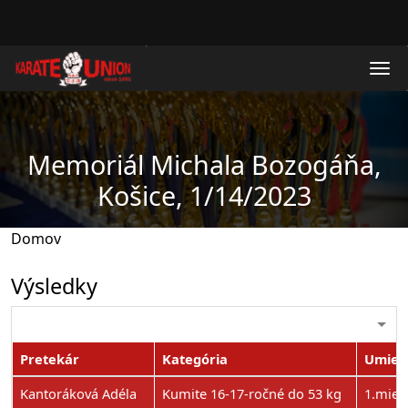
Skočiť na hlavný obsah
Memoriál Michala Bozogáňa,
Košice, 1/14/2023
Domov
Výsledky
Pretekár
Kategória
Umies
Kantoráková Adéla
Kumite 16-17-ročné do 53 kg
1.mies