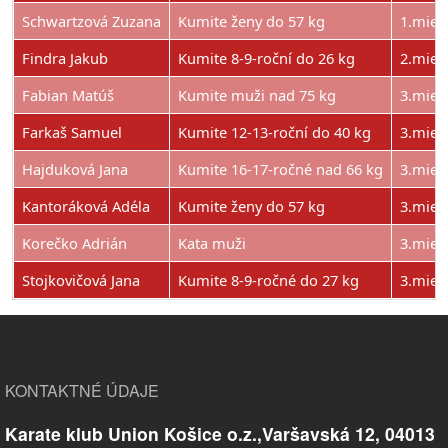
Schwartzová Zuzana
Kumite ženy do 57 kg
1.mies
Findra Jakub
Kumite 8-9-roční do 26 kg
2.mies
Fabian Matúš
Kumite muži nad 75 kg
3.mies
Farkaš Samuel
Kumite 12-13-roční do 40 kg
3.mies
Hajduková Jana
Kumite 16-17-ročné nad 66 kg
3.mies
Kantoráková Adéla
Kumite ženy do 57 kg
3.mies
Korečko Adrián
Kata muži
3.mies
Stojkovičová Jana
Kumite 8-9-ročné do 27 kg
3.mies
KONTAKTNÉ ÚDAJE
Karate klub Union Košice o.z.,Varšavská 12, 04013