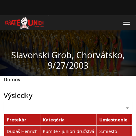
Skočiť na hlavný obsah
Slavonski Grob, Chorvátsko,
9/27/2003
Domov
Výsledky
Pretekár
Kategória
Umiestnenie
P
Dudáš Henrich
Kumite - juniori družstvá
3.miesto
0