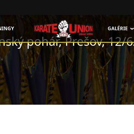
NINGY
GALÉRIE
nský pohár, Prešov, 12/