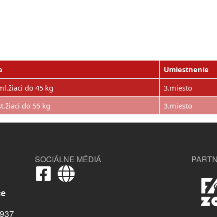
a
Umiestnenie
ml.žiaci do 45 kg
3.miesto
t.žiaci do 55 kg
3.miesto
SOCIÁLNE MÉDIÁ
PARTN
,
ce
937