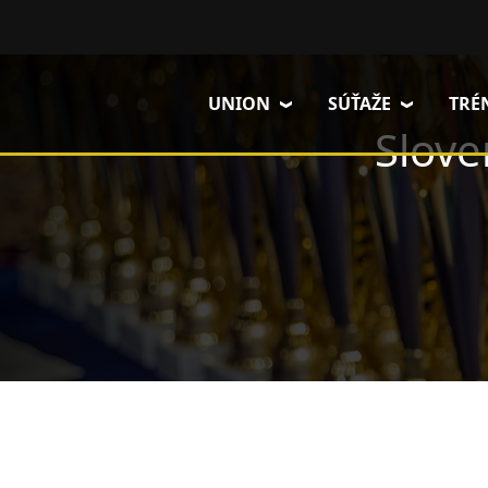
Skočiť na hlavný obsah
UNION
SÚŤAŽE
TRÉ
Slove