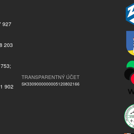
7 927
08 203
 753;
TRANSPARENTNÝ ÚČET
SK3309000000005120802166
21 902