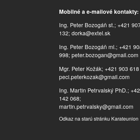
Mobilné a e-mailové kontakty:
Ing. Peter Bozogáň st.; +421 90
132; dorka@extel.sk
Ing. Peter Bozogáň ml.; +421 9
998; peter.bozogan@gmail.com
Mgr. Peter Kožák; +421 903 618
peci.peterkozak@gmail.com
Ing. Martin Petrvalský PhD.; +4
142 068;
martin.petrvalsky@gmail.com
Odkaz na starú stránku Karateunion