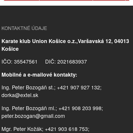
KONTAKTNÉ ÚDAJE
Karate klub Union Košice o.z.,Varšavská 12, 04013
Košice
IČO: 35547561 DIČ: 2021683937
Mobilné a e-mailové kontakty:
Ing. Peter Bozogáň st.; +421 907 927 132;
dorka@extel.sk
Ing. Peter Bozogáň ml.; +421 908 203 998;
peter.bozogan@gmail.com
Mgr. Peter Kožák; +421 903 618 753;