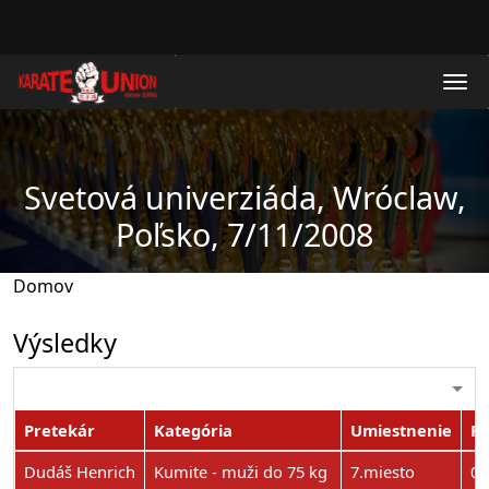
Skočiť na hlavný obsah
Svetová univerziáda, Wróclaw,
Poľsko, 7/11/2008
Domov
Výsledky
Pretekár
Kategória
Umiestnenie
Po
Dudáš Henrich
Kumite - muži do 75 kg
7.miesto
0 