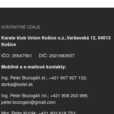
KONTAKTNÉ ÚDAJE
Karate klub Union Košice o.z.,Varšavská 12, 04013
Košice
IČO: 35547561 DIČ: 2021683937
Mobilné a e-mailové kontakty:
Ing. Peter Bozogáň st.; +421 907 927 132;
dorka@extel.sk
Ing. Peter Bozogáň ml.; +421 908 203 998;
peter.bozogan@gmail.com
Mgr. Peter Kožák; +421 903 618 753;