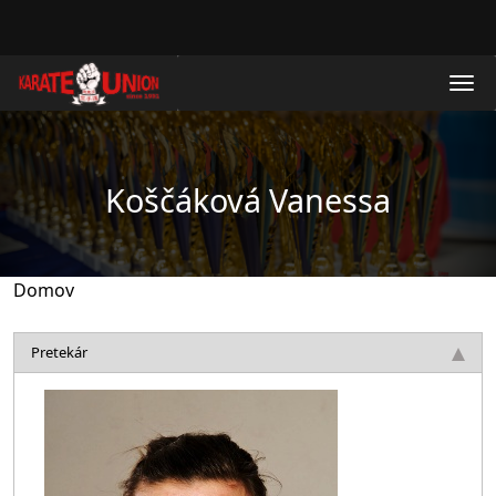
Skočiť na hlavný obsah
Koščáková Vanessa
Domov
Pretekár
Obrázok