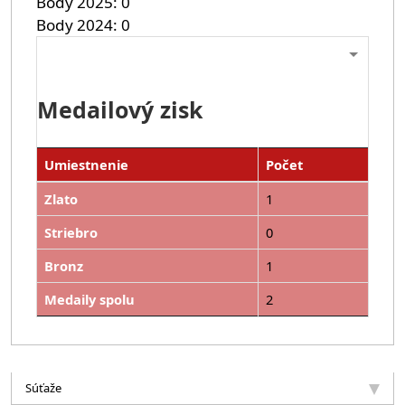
Body 2025
0
Body 2024
0
Medailový zisk
Umiestnenie
Počet
Zlato
1
Striebro
0
Bronz
1
Medaily spolu
2
Súťaže