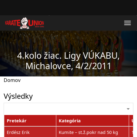
Skočiť na hlavný obsah
4.kolo žiac. Ligy VÚKABU,
Michalovce, 4/2/2011
Domov
Výsledky
Pretekár
Kategória
Um
Erdész Erik
Kumite – st.ž.pokr nad 50 kg
1.