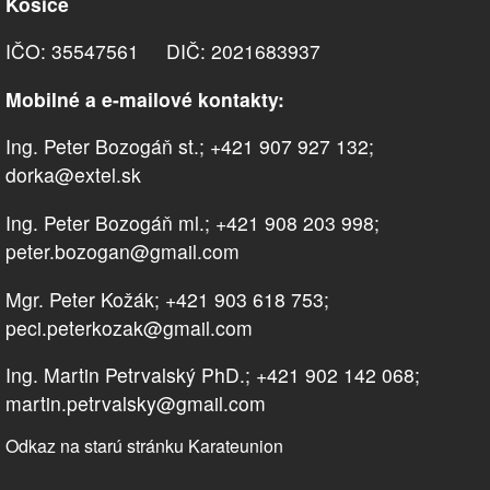
Košice
IČO: 35547561 DIČ: 2021683937
Mobilné a e-mailové kontakty:
Ing. Peter Bozogáň st.; +421 907 927 132;
dorka@extel.sk
Ing. Peter Bozogáň ml.; +421 908 203 998;
peter.bozogan@gmail.com
Mgr. Peter Kožák; +421 903 618 753;
peci.peterkozak@gmail.com
Ing. Martin Petrvalský PhD.; +421 902 142 068;
martin.petrvalsky@gmail.com
Odkaz na starú stránku Karateunion