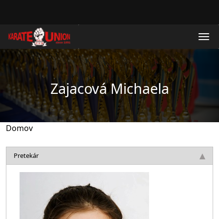
Skočiť na hlavný obsah
Zajacová Michaela
Domov
Pretekár
Obrázok