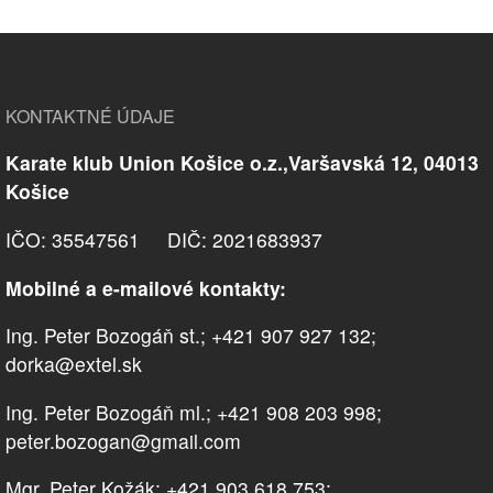
KONTAKTNÉ ÚDAJE
Karate klub Union Košice o.z.,Varšavská 12, 04013
Košice
IČO: 35547561 DIČ: 2021683937
Mobilné a e-mailové kontakty:
Ing. Peter Bozogáň st.; +421 907 927 132;
dorka@extel.sk
Ing. Peter Bozogáň ml.; +421 908 203 998;
peter.bozogan@gmail.com
Mgr. Peter Kožák; +421 903 618 753;