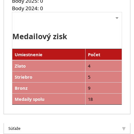
Body 2025
0
Body 2024
0
Medailový zisk
Umiestnenie
Počet
Zlato
4
Striebro
5
Bronz
9
Medaily spolu
18
Súťaže