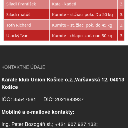
Siladi František
Kata - kadeti
3.m
Siladi matúš
Kumite – st.žiaci pokr. Do 50 kg
3.m
Toth Richard
Kumite – st. žiaci pok. do 45 kg
3.m
Ujacký Ivan
Kumite - chlapci zač. nad 30 kg
3.m
KONTAKTNÉ ÚDAJE
Karate klub Union Košice o.z.,Varšavská 12, 04013
Košice
IČO: 35547561 DIČ: 2021683937
Mobilné a e-mailové kontakty:
Ing. Peter Bozogáň st.; +421 907 927 132;