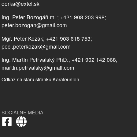
dorka@extel.sk
Ing. Peter Bozogáň ml.; +421 908 203 998;
peter.bozogan@gmail.com
Mgr. Peter Kožák; +421 903 618 753;
peci.peterkozak@gmail.com
Ing. Martin Petrvalský PhD.; +421 902 142 068;
martin.petrvalsky@gmail.com
Odkaz na starú stránku Karateunion
SOCIÁLNE MÉDIÁ
,