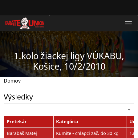
Skočiť na hlavný obsah
1.kolo žiackej ligy VÚKABU,
Košice, 10/2/2010
Domov
Výsledky
Pretekár
Kategória
Umi
Barabáš Matej
Kumite - chlapci zač. do 30 kg
1.m