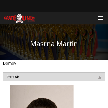
Skočiť na hlavný obsah
Masrna Martin
Domov
Pretekár
Obrázok