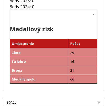
Body 2025
0
Body 2024
0
Medailový zisk
Umiestnenie
Počet
Zlato
29
Striebro
16
Bronz
21
Medaily spolu
66
Súťaže