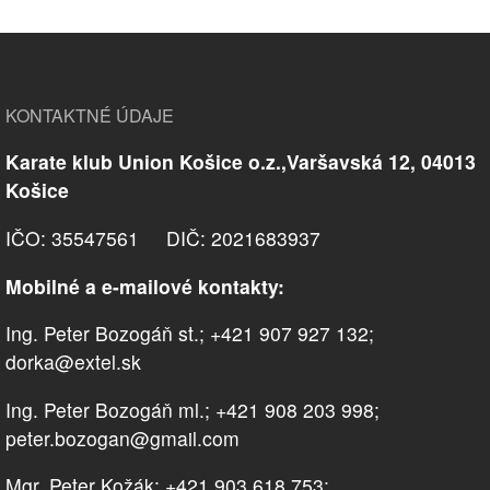
KONTAKTNÉ ÚDAJE
Karate klub Union Košice o.z.,Varšavská 12, 04013
Košice
IČO: 35547561 DIČ: 2021683937
Mobilné a e-mailové kontakty:
Ing. Peter Bozogáň st.; +421 907 927 132;
dorka@extel.sk
Ing. Peter Bozogáň ml.; +421 908 203 998;
peter.bozogan@gmail.com
Mgr. Peter Kožák; +421 903 618 753;