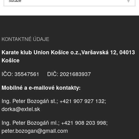
Súťaže
KONTAKTNÉ ÚDAJE
Karate klub Union Košice o.z.,Varšavská 12, 04013
Košice
IČO: 35547561 DIČ: 2021683937
Mobilné a e-mailové kontakty:
Ing. Peter Bozogáň st.; +421 907 927 132;
dorka@extel.sk
Ing. Peter Bozogáň ml.; +421 908 203 998;
peter.bozogan@gmail.com