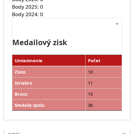
Body 2025
0
Body 2024
0
Medailový zisk
Umiestnenie
Počet
Zlato
10
Striebro
11
Bronz
15
Medaily spolu
36