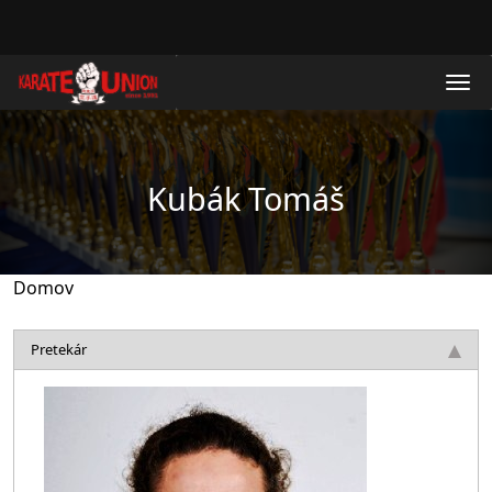
Skočiť na hlavný obsah
Kubák Tomáš
Domov
Pretekár
Obrázok