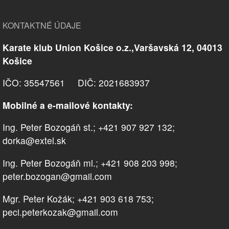
KONTAKTNÉ ÚDAJE
Karate klub Union Košice o.z.,Varšavská 12, 04013
Košice
IČO: 35547561 DIČ: 2021683937
Mobilné a e-mailové kontakty:
Ing. Peter Bozogáň st.; +421 907 927 132;
dorka@extel.sk
Ing. Peter Bozogáň ml.; +421 908 203 998;
peter.bozogan@gmail.com
Mgr. Peter Kožák; +421 903 618 753;
peci.peterkozak@gmail.com