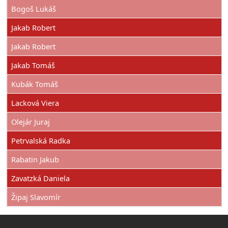
Bogoš Lukáš
Jakab Robert
Jakab Robert
Jakab Tomáš
Kubák Tomáš
Lacková Viera
Olejár Juraj
Petrvalská Radka
Rabatin Jakub
Zavatzká Daniela
Žipaj Slavomír