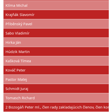
Klíma Michal
Krajňák Slavomír
Přiběnský Pavel
Sabo Vladimír
Hirka Ján
Húdzik Martin
Kašková Tímea
Kováč Peter
Pastor Matej
Schmidt Juraj
Tomasch Richard
2 Bozogáň Peter ml., člen rady zakladajúcich členov, člen kom