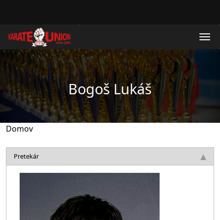
Skočiť na hlavný obsah
Bogoš Lukáš
Domov
Pretekár
Obrázok