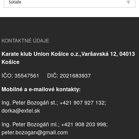
Súťaže
KONTAKTNÉ ÚDAJE
Karate klub Union Košice o.z.,Varšavská 12, 04013
Košice
IČO: 35547561 DIČ: 2021683937
Mobilné a e-mailové kontakty:
Ing. Peter Bozogáň st.; +421 907 927 132;
dorka@extel.sk
Ing. Peter Bozogáň ml.; +421 908 203 998;
peter.bozogan@gmail.com