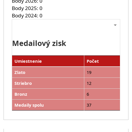
Body 2026
0
Body 2025
0
Body 2024
0
Medailový zisk
Umiestnenie
Počet
Zlato
19
Striebro
12
Bronz
6
Medaily spolu
37