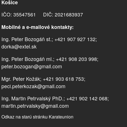
Košice
IČO: 35547561 DIČ: 2021683937
Mobilné a e-mailové kontakty:
Ing. Peter Bozogáň st.; +421 907 927 132;
dorka@extel.sk
Ing. Peter Bozogáň ml.; +421 908 203 998;
peter.bozogan@gmail.com
Mgr. Peter Kožák; +421 903 618 753;
peci.peterkozak@gmail.com
Ing. Martin Petrvalský PhD.; +421 902 142 068;
martin.petrvalsky@gmail.com
Odkaz na starú stránku Karateunion