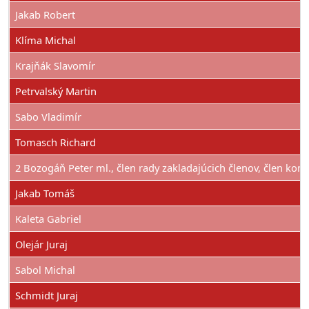
Jakab Robert
Klíma Michal
Krajňák Slavomír
Petrvalský Martin
Sabo Vladimír
Tomasch Richard
2 Bozogáň Peter ml., člen rady zakladajúcich členov, člen kom
Jakab Tomáš
Kaleta Gabriel
Olejár Juraj
Sabol Michal
Schmidt Juraj