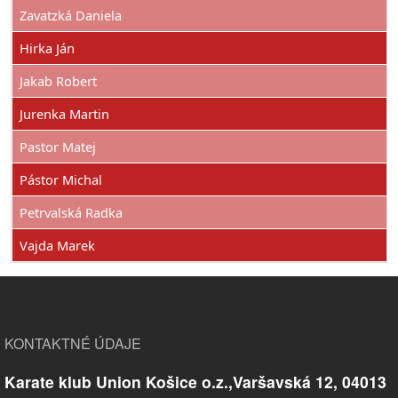
Zavatzká Daniela
Hirka Ján
Jakab Robert
Jurenka Martin
Pastor Matej
Pástor Michal
Petrvalská Radka
Vajda Marek
KONTAKTNÉ ÚDAJE
Karate klub Union Košice o.z.,Varšavská 12, 04013