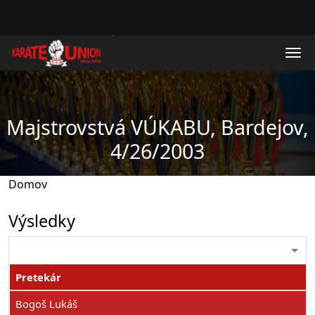
Skočiť na hlavný obsah
Majstrovstvá VÚKABU, Bardejov,
4/26/2003
Domov
Výsledky
Pretekár
Bogoš Lukáš