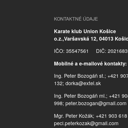
KONTAKTNÉ ÚDAJE
Karate klub Union Košice
o.z.,Varšavská 12, 04013 Koši
IČO: 35547561 DIČ: 2021683
Mobilné a e-mailové kontakty:
Ing. Peter Bozogáň st.; +421 90
132; dorka@extel.sk
Ing. Peter Bozogáň ml.; +421 9
998; peter.bozogan@gmail.com
Mgr. Peter Kožák; +421 903 618
peci.peterkozak@gmail.com