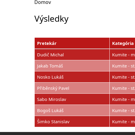
Domov
Výsledky
Pretekár
Kategória
Dudič Michal
Kumite - m
Jakab Tomáš
Kumite - st
Nosko Lukáš
Kumite - st
Přiběnský Pavel
Kumite - st
Sabo Miroslav
Kumite - m
Bogoš Lukáš
Kumite - st
Šimko Stanislav
Kumite - m