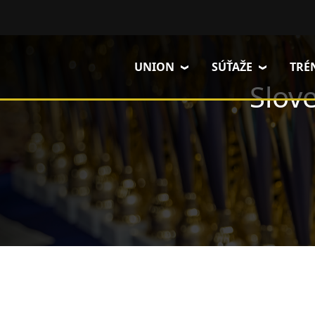
Skočiť na hlavný obsah
UNION
SÚŤAŽE
TRÉ
Slov