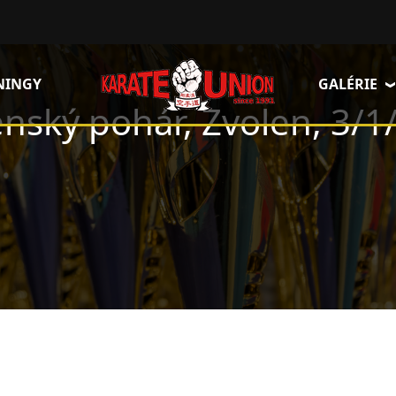
NINGY
GALÉRIE
enský pohár, Zvolen, 3/1