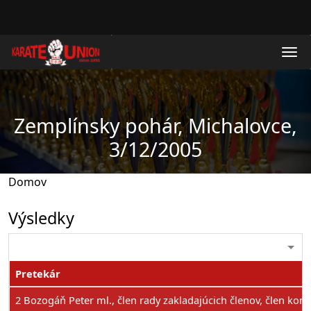
Skočiť na hlavný obsah
Zemplínsky pohár, Michalovce,
3/12/2005
Domov
Výsledky
Pretekár
2 Bozogáň Peter ml., člen rady zakladajúcich členov, člen kom