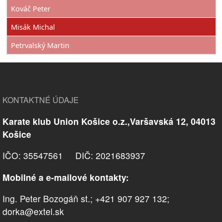
Kováč Peter
Misák Michal
Petrvalský Martin
KONTAKTNÉ ÚDAJE
Karate klub Union Košice o.z.,Varšavská 12, 04013
Košice
IČO: 35547561 DIČ: 2021683937
Mobilné a e-mailové kontakty:
Ing. Peter Bozogáň st.; +421 907 927 132;
dorka@extel.sk