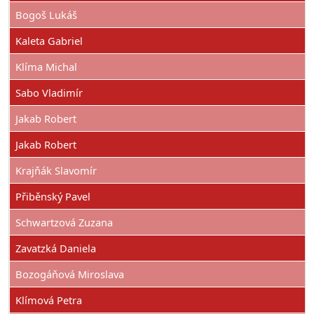
Bogoš Lukáš
Kaleta Gabriel
Klíma Michal
Sabo Vladimír
Jakab Robert
Jakab Robert
Krajňák Slavomír
Přiběnský Pavel
Schwartzová Zuzana
Zavatzká Daniela
Bozogáňová Miroslava
Klímová Petra