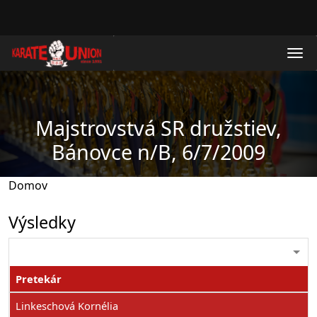
Skočiť na hlavný obsah
Majstrovstvá SR družstiev,
Bánovce n/B, 6/7/2009
Domov
Výsledky
Pretekár
Linkeschová Kornélia