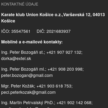
KONTAKTNÉ ÚDAJE
Karate klub Union Košice o.z.,Varšavská 12, 04013
Košice
IČO: 35547561 DIČ: 2021683937
Mobilné a e-mailové kontakty:
Ing. Peter Bozogáň st.; +421 907 927 132;
dorka@extel.sk
Ing. Peter Bozogáň ml.; +421 908 203 998;
peter.bozogan@gmail.com
Mgr. Peter Kožák; +421 903 618 753;
peci.peterkozak@gmail.com
Ing. Martin Petrvalský PhD.; +421 902 142 068;