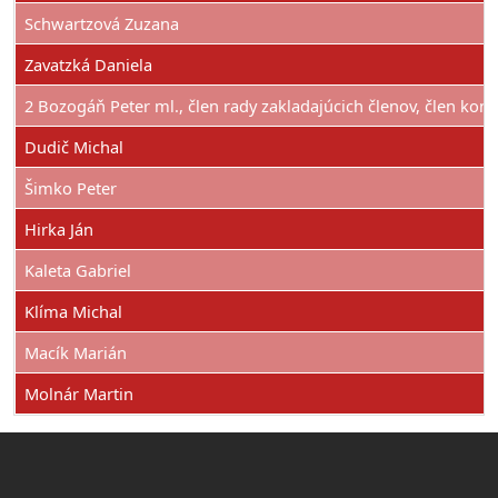
Schwartzová Zuzana
Zavatzká Daniela
2 Bozogáň Peter ml., člen rady zakladajúcich členov, člen kom
Dudič Michal
Šimko Peter
Hirka Ján
Kaleta Gabriel
Klíma Michal
Macík Marián
Molnár Martin