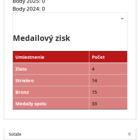
Body 2025
0
Body 2024
0
Medailový zisk
Umiestnenie
Počet
Zlato
4
Striebro
14
Bronz
15
Medaily spolu
33
Súťaže