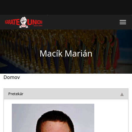
Skočiť na hlavný obsah
Macík Marián
Domov
Pretekár
Obrázok