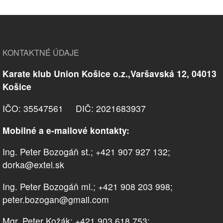
KONTAKTNÉ ÚDAJE
Karate klub Union Košice o.z.,Varšavská 12, 04013
Košice
IČO: 35547561 DIČ: 2021683937
Mobilné a e-mailové kontakty:
Ing. Peter Bozogáň st.; +421 907 927 132;
dorka@extel.sk
Ing. Peter Bozogáň ml.; +421 908 203 998;
peter.bozogan@gmail.com
Mgr. Peter Kožák; +421 903 618 753;