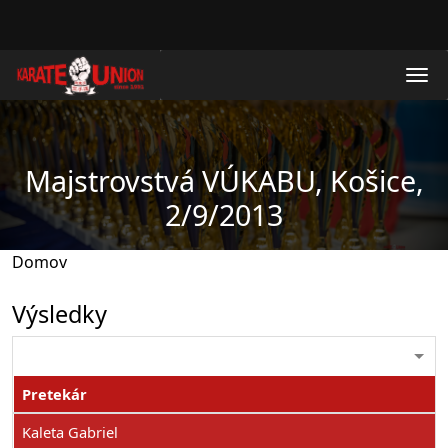
Skočiť na hlavný obsah
Majstrovstvá VÚKABU, Košice,
2/9/2013
Domov
Výsledky
Pretekár
Kaleta Gabriel