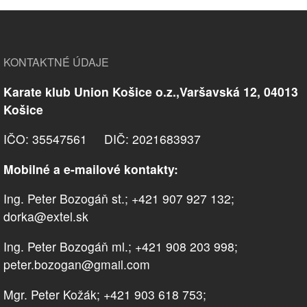
KONTAKTNÉ ÚDAJE
Karate klub Union Košice o.z.,Varšavská 12, 04013
Košice
IČO: 35547561 DIČ: 2021683937
Mobilné a e-mailové kontakty:
Ing. Peter Bozogáň st.; +421 907 927 132;
dorka@extel.sk
Ing. Peter Bozogáň ml.; +421 908 203 998;
peter.bozogan@gmail.com
Mgr. Peter Kožák; +421 903 618 753;