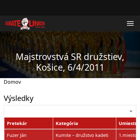
Skočiť na hlavný obsah
Majstrovstvá SR družstiev,
Košice, 6/4/2011
Domov
Výsledky
Pretekár
Kategória
Umiestne
Fuzer Ján
Kumite – družstvo kadeti
1.miesto