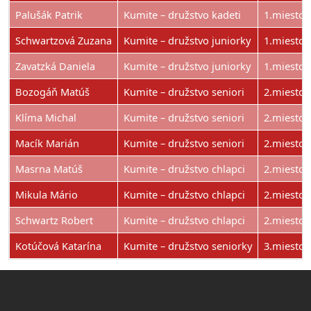
Palušák Patrik
Kumite – družstvo kadeti
1.miesto
Schwartzová Zuzana
Kumite – družstvo juniorky
1.miesto
Zavatzká Daniela
Kumite – družstvo juniorky
1.miesto
Bozogáň Matúš
Kumite – družstvo seniori
2.miesto
Klíma Michal
Kumite – družstvo seniori
2.miesto
Macík Marián
Kumite – družstvo seniori
2.miesto
Masrna Matúš
Kumite – družstvo chlapci
2.miesto
Mikula Mário
Kumite – družstvo chlapci
2.miesto
Schwartz Robert
Kumite – družstvo chlapci
2.miesto
Kotúčová Katarína
Kumite – družstvo seniorky
3.miesto