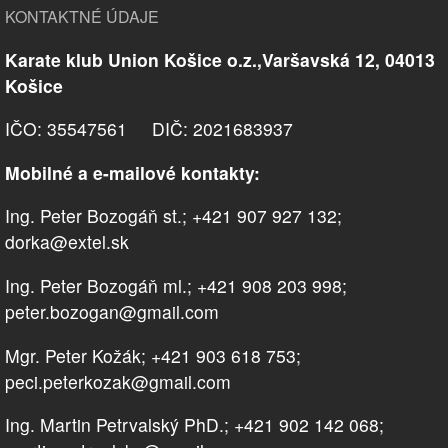
KONTAKTNÉ ÚDAJE
Karate klub Union Košice o.z.,Varšavská 12, 04013
Košice
IČO: 35547561 DIČ: 2021683937
Mobilné a e-mailové kontakty:
Ing. Peter Bozogáň st.; +421 907 927 132;
dorka@extel.sk
Ing. Peter Bozogáň ml.; +421 908 203 998;
peter.bozogan@gmail.com
Mgr. Peter Kožák; +421 903 618 753;
peci.peterkozak@gmail.com
Ing. Martin Petrvalský PhD.; +421 902 142 068;