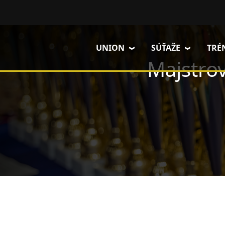
Skočiť na hlavný obsah
UNION
SÚŤAŽE
TRÉ
Majstro