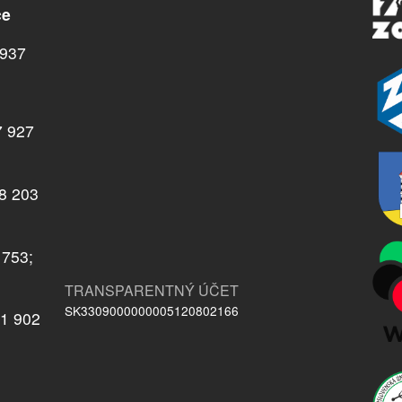
ce
937
7 927
08 203
 753;
TRANSPARENTNÝ ÚČET
SK3309000000005120802166
21 902