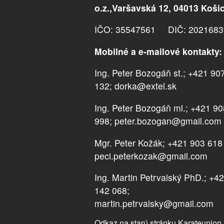
o.z.,Varšavská 12, 04013 Koši
IČO: 35547561 DIČ: 2021683
Mobilné a e-mailové kontakty:
Ing. Peter Bozogáň st.; +421 90
132; dorka@extel.sk
Ing. Peter Bozogáň ml.; +421 9
998; peter.bozogan@gmail.com
Mgr. Peter Kožák; +421 903 618
peci.peterkozak@gmail.com
Ing. Martin Petrvalský PhD.; +4
142 068;
martin.petrvalsky@gmail.com
Odkaz na starú stránku Karateunion