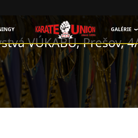
NINGY
GALÉRIE
vstvá VÚKABU, Prešov, 4