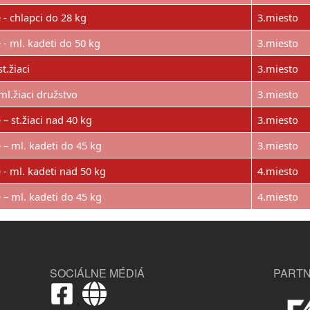
 - chlapci do 28 kg
3.miesto
 - ml. kadeti do 50 kg
3.miesto
st.žiaci
3.miesto
ml.žiaci družstvo
3.miesto
– st.žiaci nad 40 kg
3.miesto
 – ml. kadeti do 45 kg
3.miesto
 - ml. kadeti nad 50 kg
4.miesto
 – ml. kadeti do 45 kg
4.miesto
SOCIÁLNE MÉDIÁ
PARTN
,